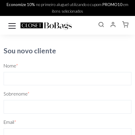
Economize 10%
no primeiro aluguel utilizando o cupom
PROMO10
em
itens selecionados
Sou novo cliente
Nome
*
Sobrenome
*
Email
*