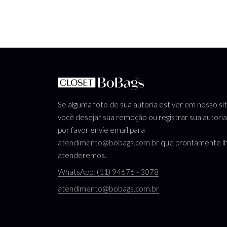
Se alguma foto de sua autoria estiver em nosso si
você desejar sua remoção ou registrar sua autoria
por favor envie email para
atendimento@bobags.com.br
que prontamente l
atenderemos.
WhatsApp: (11) 94676 - 3078
atendimento@bobags.com.br