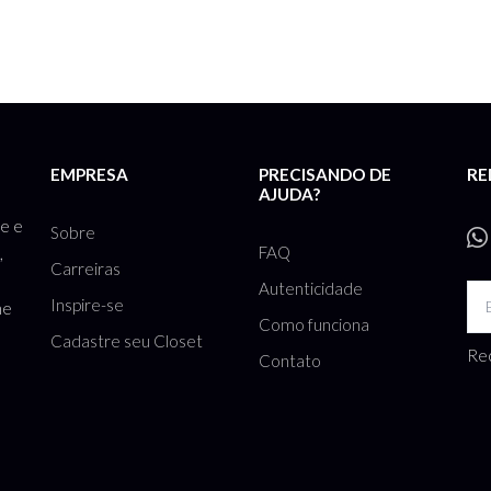
EMPRESA
PRECISANDO DE
RE
AJUDA?
te e
Sobre
FAQ
,
Carreiras
Autenticidade
Inspire-se
he
Como funciona
Cadastre seu Closet
Rec
Contato