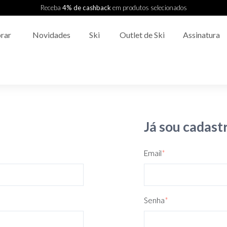
Receba
4% de cashback
em produtos selecionados
rar
Novidades
Ski
Outlet de Ski
Assinatura
Já sou cadast
Email
*
Senha
*