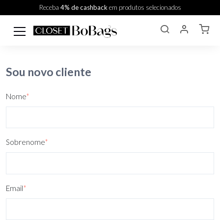
Receba
4% de cashback
em produtos selecionados
Sou novo cliente
Nome
*
Sobrenome
*
Email
*