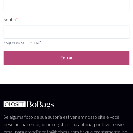
Senha
*
Esqueceu sua senha?
Entrar
Se alguma foto de sua autoria estiver em nosso site e você
desejar sua remoção ou registrar sua autoria, por favor envie
email para
atendimento@bobags.com.br
que prontamente lhe