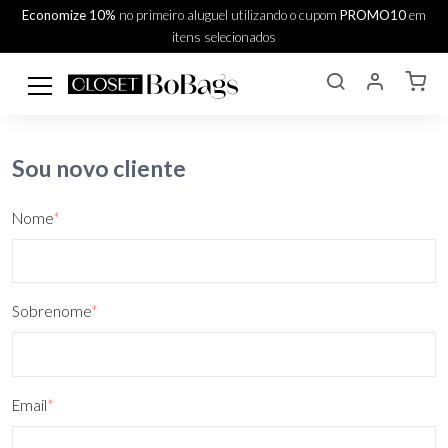
Economize 10%
no primeiro aluguel utilizando o cupom
PROMO10
em
itens selecionados
Sou novo cliente
Nome
*
Sobrenome
*
Email
*