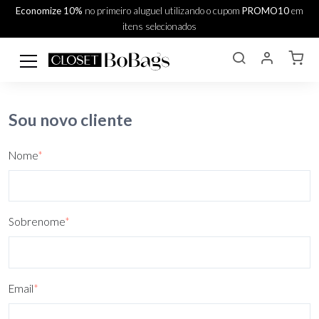
Economize 10%
no primeiro aluguel utilizando o cupom
PROMO10
em
itens selecionados
Sou novo cliente
Nome
*
Sobrenome
*
Email
*