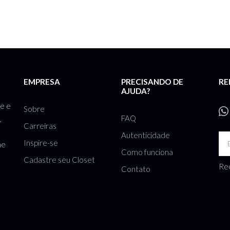
EMPRESA
PRECISANDO DE
RE
AJUDA?
te e
Sobre
FAQ
,
Carreiras
Autenticidade
Inspire-se
he
Como funciona
Cadastre seu Closet
Rec
Contato