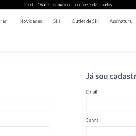
Receba
4% de cashback
em produtos selecionados
rar
Novidades
Ski
Outlet de Ski
Assinatura
Já sou cadast
Email
*
Senha
*