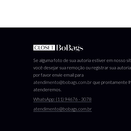
Se alguma foto de sua autoria estiver em nosso si
você desejar sua remoção ou registrar sua autoria
por favor envie email para
atendimento@bobags.com.br
que prontamente l
atenderemos.
WhatsApp: (11) 94676 - 3078
atendimento@bobags.com.br