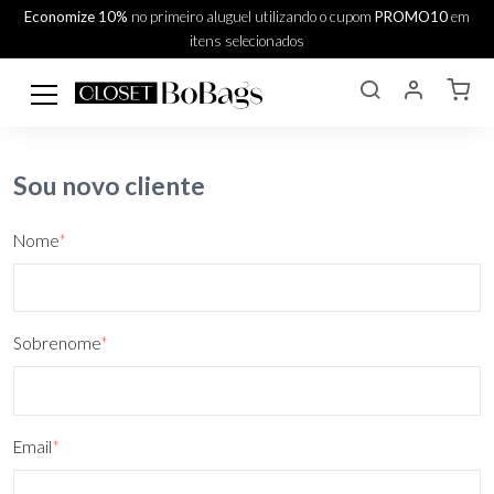
Economize 10%
no primeiro aluguel utilizando o cupom
PROMO10
em
itens selecionados
Sou novo cliente
Nome
*
Sobrenome
*
Email
*