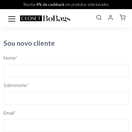
Receba
4% de cashback
em produtos selecionados
Sou novo cliente
Nome
*
Sobrenome
*
Email
*