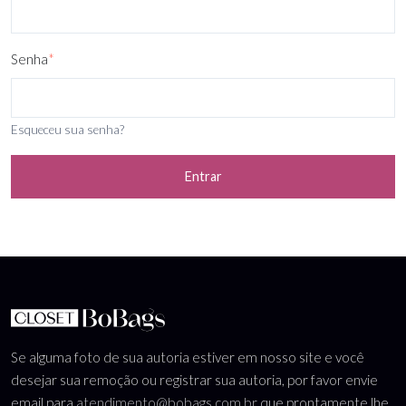
Senha
*
Esqueceu sua senha?
Entrar
Se alguma foto de sua autoria estiver em nosso site e você
desejar sua remoção ou registrar sua autoria, por favor envie
email para
atendimento@bobags.com.br
que prontamente lhe