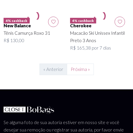
4% cashback
4% cashback
New Balance
Cherokee
Tênis Camurça Roxo 31
Macacão Ski Unissex Infantil
R$ 130,00
Preto 3 Anos
R$ 165,38 por 7 dias
« Anterior
Próxima »
Se alguma foto de sua autoria estiver em nosso site e você
desejar sua remoção ou registrar sua autoria, por favor envie