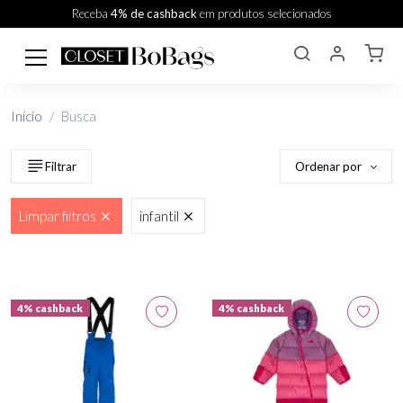
Receba
4% de cashback
em produtos selecionados
Início
Busca
Ordenar por
Filtrar
Limpar filtros
infantil
4% cashback
4% cashback