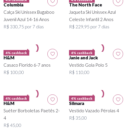
Columbia
The North Face
Calça Ski Unissex Bugaboo
Jaqueta Ski Unissex Azul
Juvenil Azul 14-16 Anos
Celeste Infantil 2 Anos
R$ 330,75 por 7 dias
R$ 229,95 por 7 dias
4% cashback
4% cashback
H&M
Janie and Jack
Casaco Florido 6-7 anos
Vestido Gola Polo 5
R$ 100,00
R$ 110,00
4% cashback
4% cashback
H&M
Silmara
Suéter Borboletas Paetês 2-
Vestido Vazado Pérolas 4
4
R$ 35,00
R$ 45,00