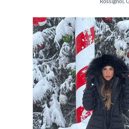
Rossignol
,
G