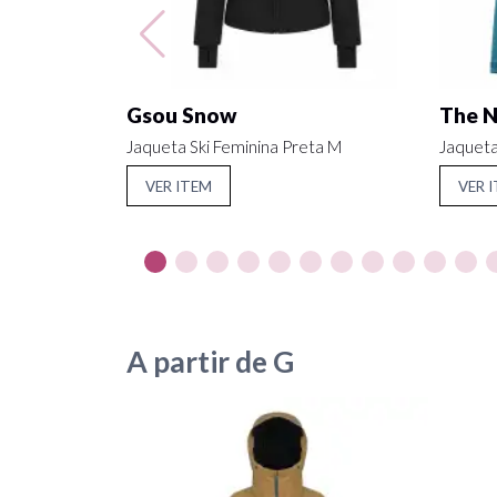
Gsou Snow
The N
Jaqueta Ski Feminina Preta M
Jaqueta
VER ITEM
VER 
A partir de G