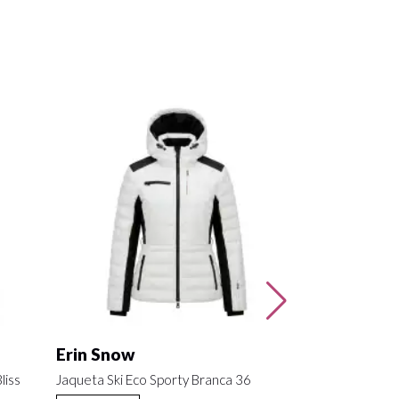
Rossignol
Jaqueta Ski Bic
VER ITEM
Erin Snow
liss
Jaqueta Ski Eco Sporty Branca 36