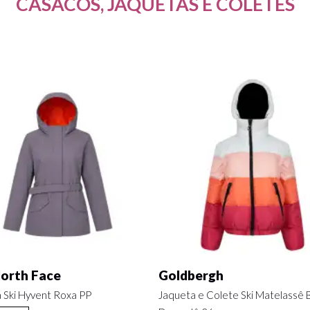
CASACOS, JAQUETAS E COLETES
orth Face
Goldbergh
 Ski Hyvent Roxa PP
Jaqueta e Colete Ski Matelassê B