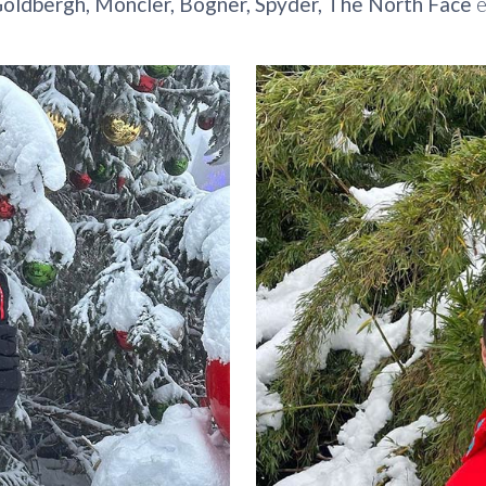
oldbergh
,
Moncler
,
Bogner
,
Spyder
,
The North Face
e