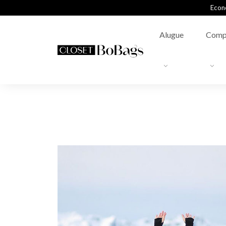
Econ
Alugue
Comp