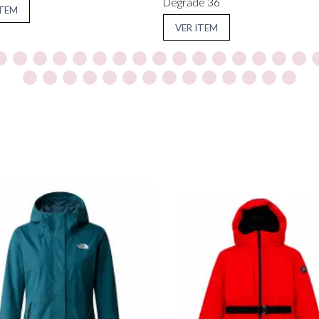
Degradê 36
ITEM
VER ITEM