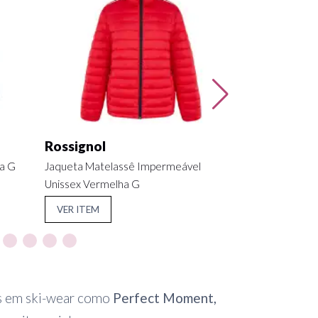
VER ITEM
Rossignol
da G
Jaqueta Matelassê Impermeável
Unissex Vermelha G
VER ITEM
as em ski-wear como
Perfect Moment
,