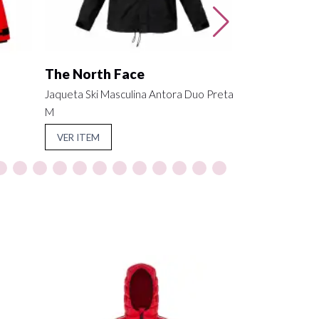
The North Face
Jaqueta Ski Masculina Antora Duo Preta
M
VER ITEM
Rossignol
Jaqueta Ski Siz