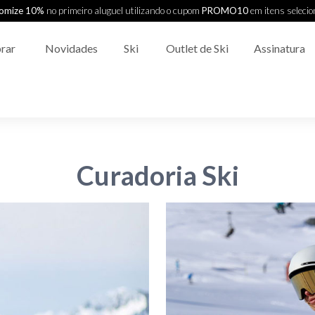
omize 10%
no primeiro aluguel utilizando o cupom
PROMO10
em itens seleci
rar
Novidades
Ski
Outlet de Ski
Assinatura
Curadoria Ski