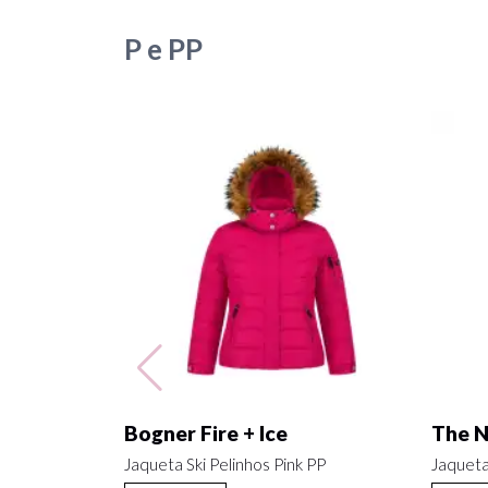
P e PP
Bogner Fire + Ice
The N
Jaqueta Ski Pelinhos Pink PP
Jaqueta