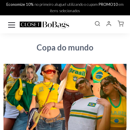
Economize 10%
no primeiro aluguel utilizando o cupom
PROMO10
em
itens selecionados
Copa do mundo