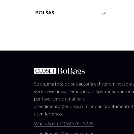
BOLSAS
Se alguma foto de sua autoria estiver em nosso si
você desejar sua remoção ou registrar sua autoria
por favor envie email para
atendimento@bobags.com.br
que prontamente l
atenderemos.
WhatsApp: (11) 94676 - 3078
atendimento@bobags.com.br