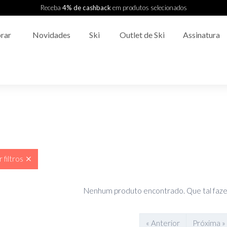
Receba
4% de cashback
em produtos selecionados
rar
Novidades
Ski
Outlet de Ski
Assinatura
 filtros
Nenhum produto encontrado. Que tal faze
« Anterior
Próxima »