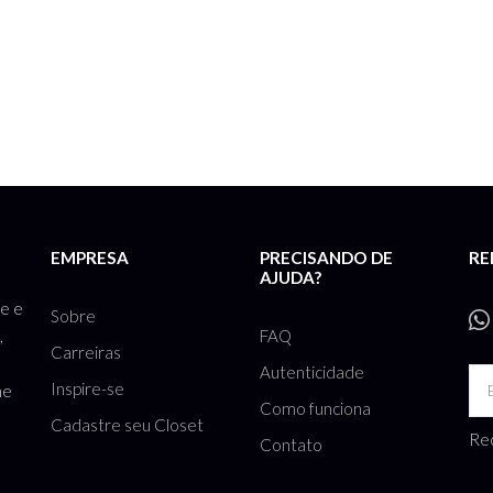
EMPRESA
PRECISANDO DE
RE
AJUDA?
te e
Sobre
FAQ
,
Carreiras
Autenticidade
Inspire-se
he
Como funciona
Cadastre seu Closet
Rec
Contato