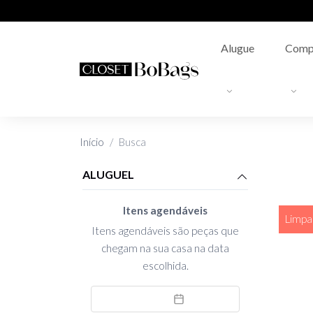
Alugue
Comp
Início
Busca
ALUGUEL
Itens agendáveis
Limpar
Itens agendáveis são peças que
chegam na sua casa na data
escolhida.