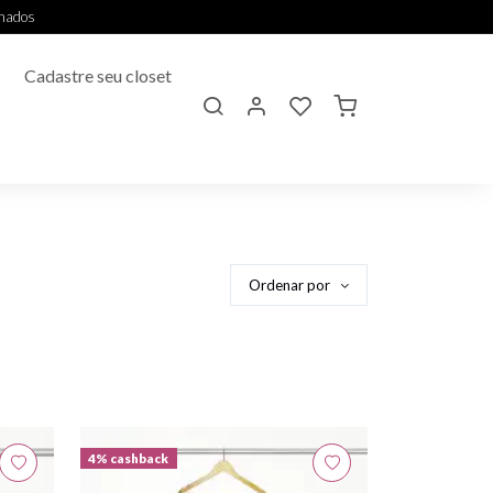
onados
Cadastre seu closet
Ordenar por
4% cashback