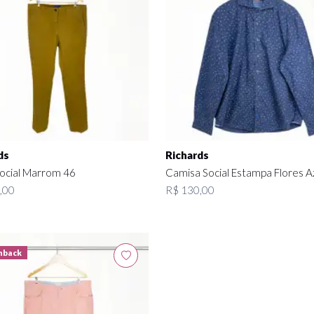
ds
Richards
Social Marrom 46
Camisa Social Estampa Flores 
,00
R$ 130,00
hback