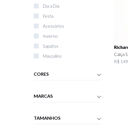
Dia a Dia
Festa
Acessórios
Inverno
Sapatos
Richar
Calça S
Masculino
R$ 149
Bolsas
CORES
Livros
Infantil
MARCAS
TAMANHOS