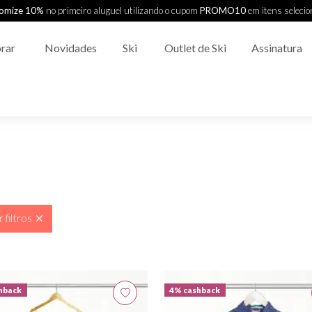
omize 10%
no primeiro aluguel utilizando o cupom
PROMO10
em itens seleci
rar
Novidades
Ski
Outlet de Ski
Assinatura
 filtros
hback
4% cashback