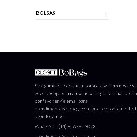
BOLSAS
Se alguma foto de sua autoria estiver em nosso si
você desejar sua remoção ou registrar sua autoria
por favor envie email para
atendimento@bobags.com.br
que prontamente l
atenderemos.
WhatsApp: (11) 94676 - 3078
atendimento@bobags.com.br