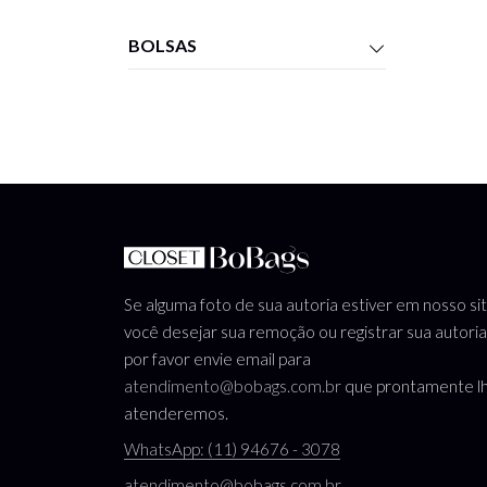
BOLSAS
Se alguma foto de sua autoria estiver em nosso si
você desejar sua remoção ou registrar sua autoria
por favor envie email para
atendimento@bobags.com.br
que prontamente l
atenderemos.
WhatsApp: (11) 94676 - 3078
atendimento@bobags.com.br