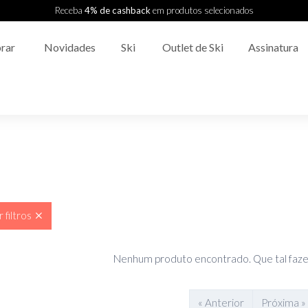
Receba
4% de cashback
em produtos selecionados
rar
Novidades
Ski
Outlet de Ski
Assinatura
 filtros
Nenhum produto encontrado. Que tal faze
« Anterior
Próxima »