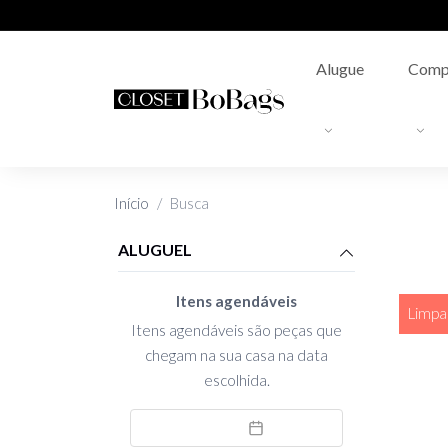
Alugue
Comp
Início
Busca
ALUGUEL
Itens agendáveis
Limpar
Itens agendáveis são peças que
chegam na sua casa na data
escolhida.