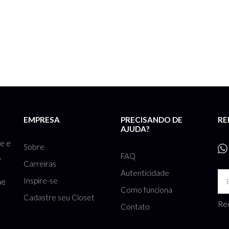
EMPRESA
PRECISANDO DE
RE
AJUDA?
te e
Sobre
FAQ
,
Carreiras
Autenticidade
Inspire-se
he
Como funciona
Cadastre seu Closet
Rec
Contato