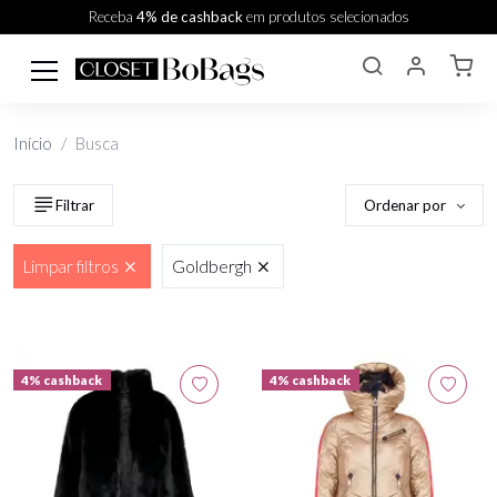
Receba
4% de cashback
em produtos selecionados
Início
Busca
Ordenar por
Filtrar
Limpar filtros
Goldbergh
4% cashback
4% cashback