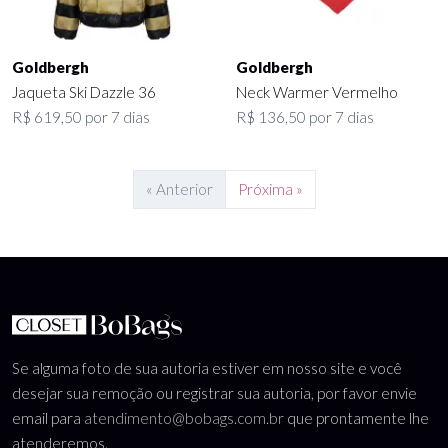
Goldbergh
Goldbergh
Jaqueta Ski Dazzle 36
Neck Warmer Vermelho
R$ 619,50 por 7 dias
R$ 136,50 por 7 dias
« Anterior
Próxima »
Se alguma foto de sua autoria estiver em nosso site e você
desejar sua remoção ou registrar sua autoria, por favor envie
email para
atendimento@bobags.com.br
que prontamente lhe
atenderemos.