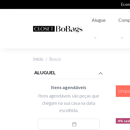
Econ
Alugue
Comp
Início
Busca
ALUGUEL
Itens agendáveis
Limpar
Itens agendáveis são peças que
chegam na sua casa na data
escolhida.
4% cas