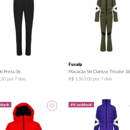
Fusalp
ki Preta 36
Macacão Ski Clarisse Tricolor 3
50 por 7 dias
R$ 1.363,00 por 7 dias
hback
4% cashback