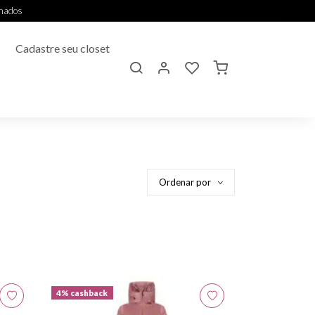
onados
Cadastre seu closet
Ordenar por
4% cashback