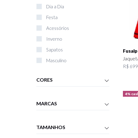
Dia a Dia
Festa
Acessórios
Inverno
Sapatos
Fusalp
Jaquet
Masculino
R$ 699,
Bolsas
CORES
Livros
Infantil
4% cas
MARCAS
TAMANHOS