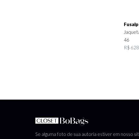
Fusalp
Jaqueta
46
R$ 628,
Se alguma foto de sua autoria estiver em nosso si