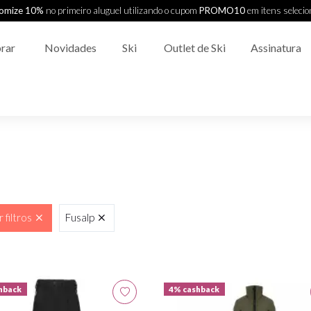
omize 10%
no primeiro aluguel utilizando o cupom
PROMO10
em itens seleci
rar
Novidades
Ski
Outlet de Ski
Assinatura
 filtros
Fusalp
hback
4% cashback