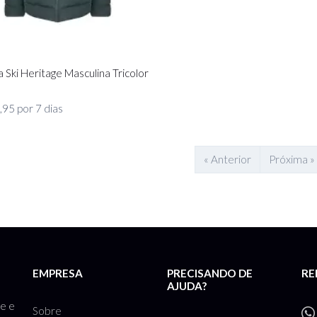
 Ski Heritage Masculina Tricolor
95 por 7 dias
« Anterior
Próxima »
EMPRESA
PRECISANDO DE
RE
AJUDA?
te e
Sobre