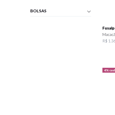
BOLSAS
Fusalp
Macacão
R$ 1.36
4% cas