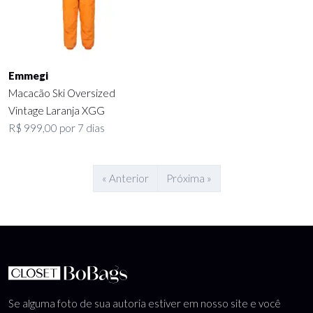
Emmegi
Macacão Ski Oversized
Vintage Laranja XGG
R$ 999,00 por 7 dias
« Anterior
Próxima »
Se alguma foto de sua autoria estiver em nosso site e você