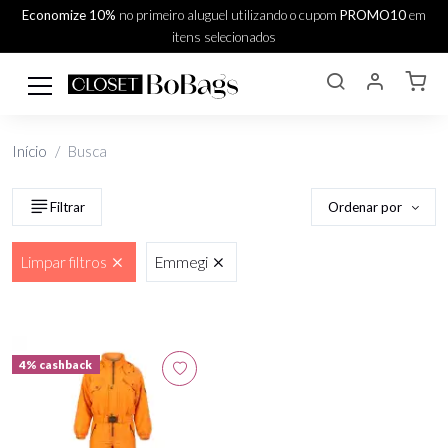
Economize 10%
no primeiro aluguel utilizando o cupom
PROMO10
em
itens selecionados
Início
Busca
Ordenar por
Filtrar
Limpar filtros
Emmegi
4% cashback