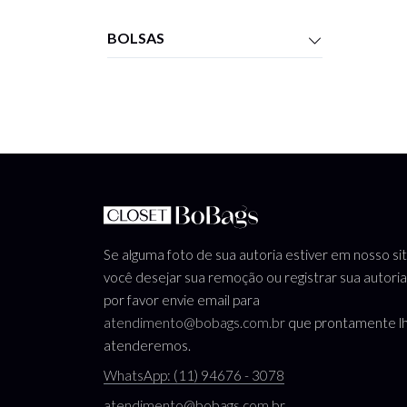
BOLSAS
Se alguma foto de sua autoria estiver em nosso si
você desejar sua remoção ou registrar sua autoria
por favor envie email para
atendimento@bobags.com.br
que prontamente l
atenderemos.
WhatsApp: (11) 94676 - 3078
atendimento@bobags.com.br