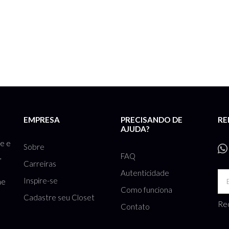
EMPRESA
PRECISANDO DE
RE
AJUDA?
te e
Sobre
FAQ
,
Carreiras
Autenticidade
Inspire-se
he
Como funciona
Cadastre seu Closet
Rec
Contato