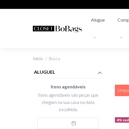
Alugue
Comp
Início
Busca
ALUGUEL
Itens agendáveis
Limpar
Itens agendáveis são peças que
chegam na sua casa na data
escolhida.
4% cas