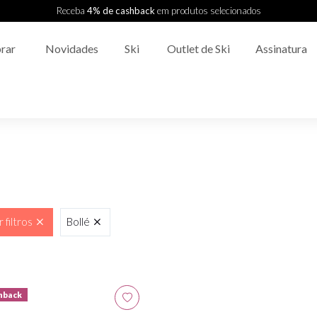
Receba
4% de cashback
em produtos selecionados
rar
Novidades
Ski
Outlet de Ski
Assinatura
 filtros
Bollé
hback