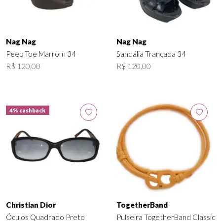
Nag Nag
Nag Nag
Peep Toe Marrom 34
Sandália Trançada 34
R$ 120,00
R$ 120,00
4% cashback
Christian Dior
TogetherBand
Óculos Quadrado Preto
Pulseira TogetherBand Classic