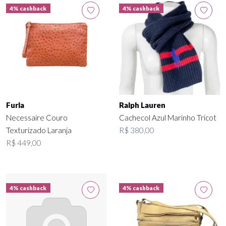
4% cashback
4% cashback
Furla
Ralph Lauren
Necessaire Couro
Cachecol Azul Marinho Tricot
Texturizado Laranja
R$ 380,00
R$ 449,00
4% cashback
4% cashback