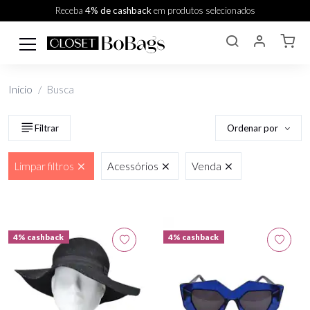
Receba
4% de cashback
em produtos selecionados
Início
Busca
Ordenar por
Filtrar
Limpar filtros
Acessórios
Venda
4% cashback
4% cashback