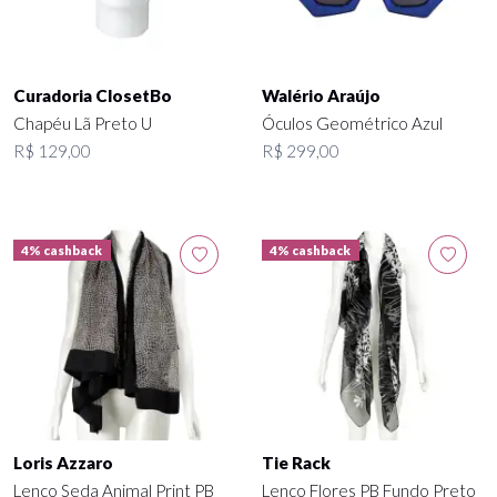
Curadoria ClosetBo
Walério Araújo
Chapéu Lã Preto U
Óculos Geométrico Azul
R$ 129,00
R$ 299,00
4% cashback
4% cashback
Loris Azzaro
Tie Rack
Lenço Seda Animal Print PB
Lenço Flores PB Fundo Preto