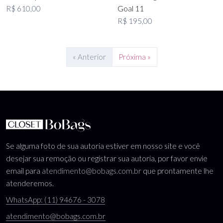
R$ 610,00
Goal 11
R$ 195,00
« Anterior
Próxima »
Se alguma foto de sua autoria estiver em nosso site e você
desejar sua remoção ou registrar sua autoria, por favor envie
email para
atendimento@bobags.com.br
que prontamente lhe
atenderemos.
WhatsApp: (11) 94676 - 3078
atendimento@bobags.com.br