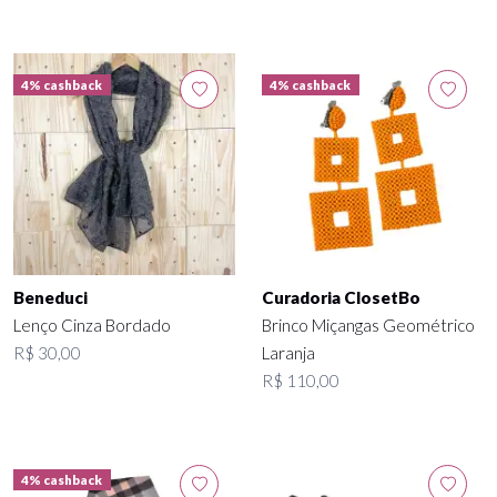
4% cashback
4% cashback
Beneduci
Curadoria ClosetBo
Lenço Cinza Bordado
Brinco Miçangas Geométrico
R$ 30,00
Laranja
R$ 110,00
4% cashback